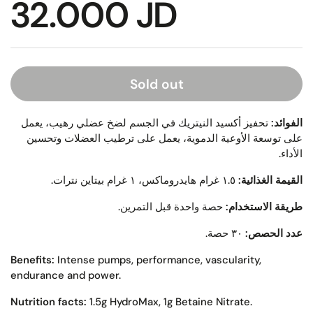
32.000 JD
Sold out
الفوائد:
تحفيز أكسيد النيتريك في الجسم لضخ عضلي رهيب، يعمل
على توسعة الأوعية الدموية، يعمل على ترطيب العضلات وتحسين
الأداء.
القيمة الغذائية:
١.٥ غرام هايدروماكس، ١ غرام بيتاين نترات.
طريقة الاستخدام:
حصة واحدة قبل التمرين.
عدد الحصص:
٣٠ حصة.
Benefits:
Intense pumps, performance, vascularity,
endurance and power.
Nutrition facts:
1.5g HydroMax, 1g Betaine Nitrate.