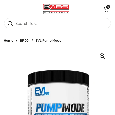
Skip to content
Open cart
0
Open menu
Home
/
BF 20
/
EVL Pump Mode