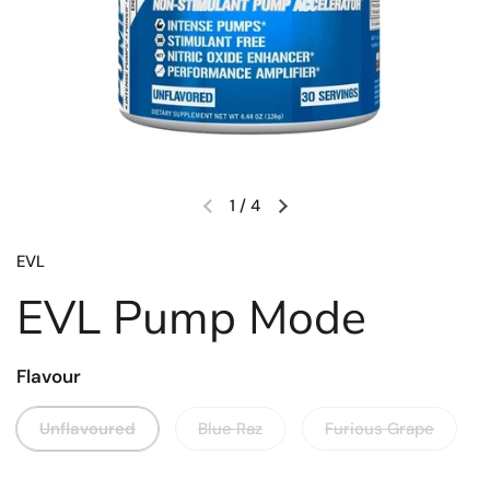
1
/
4
EVL
EVL Pump Mode
Flavour
Unflavoured
Blue Raz
Furious Grape