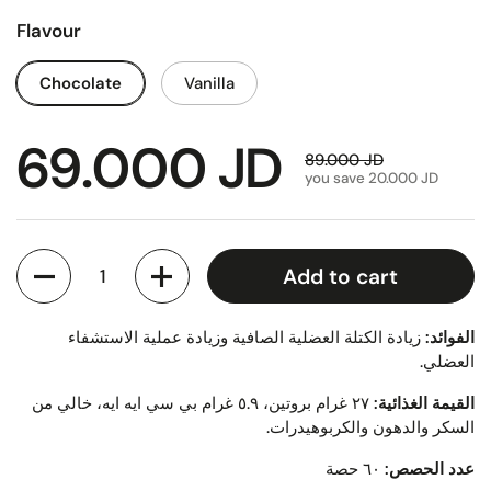
Flavour
Chocolate
Vanilla
69.000 JD
89.000 JD
you save 20.000 JD
Quantity
Add to cart
الفوائد:
زيادة الكتلة العضلية الصافية وزيادة عملية الاستشفاء
العضلي.
القيمة الغذائية:
٢٧ غرام بروتين، ٥.٩ غرام بي سي ايه ايه، خالي من
السكر والدهون والكربوهيدرات.
عدد الحصص:
٦٠ حصة