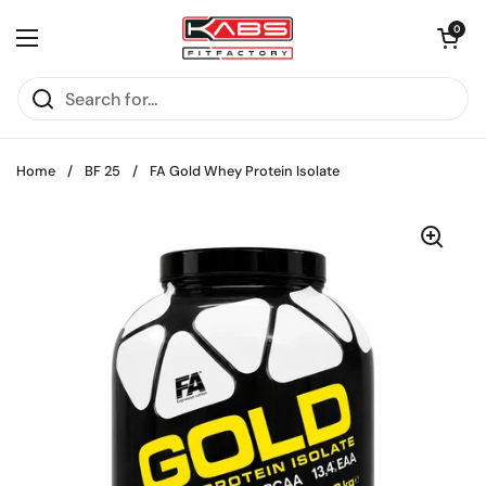
Skip to content
Open cart
0
Open menu
Home
/
BF 25
/
FA Gold Whey Protein Isolate