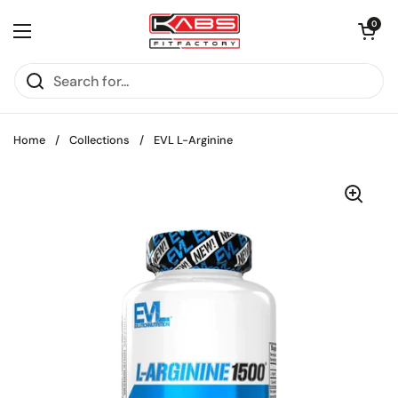
Skip to content
Open cart
0
Open menu
Home
/
Collections
/
EVL L-Arginine