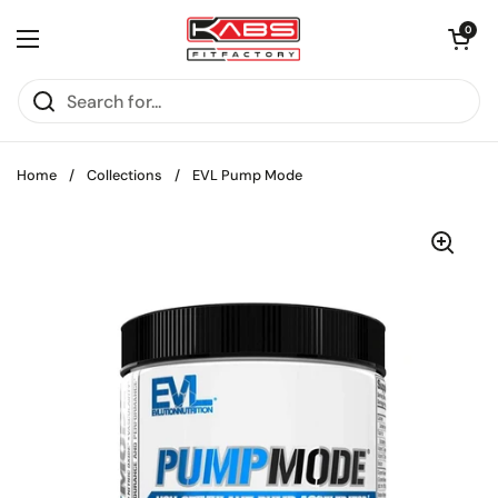
Skip to content
Open cart
0
Open menu
Home
/
Collections
/
EVL Pump Mode