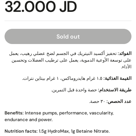
32.000 JD
Sold out
الفوائد:
تحفيز أكسيد النيتريك في الجسم لضخ عضلي رهيب، يعمل
على توسعة الأوعية الدموية، يعمل على ترطيب العضلات وتحسين
الأداء.
القيمة الغذائية:
١.٥ غرام هايدروماكس، ١ غرام بيتاين نترات.
طريقة الاستخدام:
حصة واحدة قبل التمرين.
عدد الحصص:
٣٠ حصة.
Benefits:
Intense pumps, performance, vascularity,
endurance and power.
Nutrition facts:
1.5g HydroMax, 1g Betaine Nitrate.