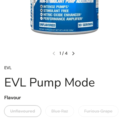
1
/
4
EVL
EVL Pump Mode
Flavour
Unflavoured
Blue Raz
Furious Grape