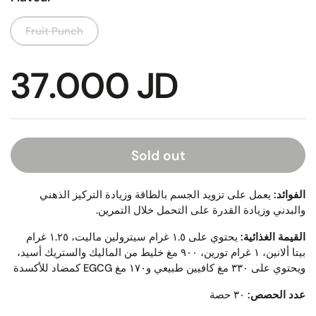
Fruit Punch
37.000 JD
Sold out
الفوائد:
يعمل على تزويد الجسم بالطاقة وزيادة التركيز الذهني
والبدني وزيادة القدرة على التحمل خلال التمرين.
القيمة الغذائية:
يحتوي على ١.٥ غرام سيترولين ماليت، ١.٢٥ غرام
بيتا ألانين، ١ غرام تورين، ٩٠٠ مغ خليط من الماليك والستريك أسيد،
كمضاد للأكسدة
EGCG
ويحتوي على ٣٣٠ مغ كافيين طبيعي و١٧٠ مغ
عدد الحصص:
٣٠ حصة