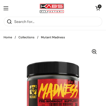
Skip to content
Open cart
0
Open menu
Home
/
Collections
/
Mutant Madness